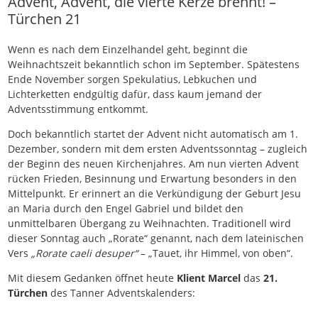
Advent, Advent, die vierte Kerze brennt! –
Türchen 21
Wenn es nach dem Einzelhandel geht, beginnt die
Weihnachtszeit bekanntlich schon im September. Spätestens
Ende November sorgen Spekulatius, Lebkuchen und
Lichterketten endgültig dafür, dass kaum jemand der
Adventsstimmung entkommt.
Doch bekanntlich startet der Advent nicht automatisch am 1.
Dezember, sondern mit dem ersten Adventssonntag – zugleich
der Beginn des neuen Kirchenjahres. Am nun vierten Advent
rücken Frieden, Besinnung und Erwartung besonders in den
Mittelpunkt. Er erinnert an die Verkündigung der Geburt Jesu
an Maria durch den Engel Gabriel und bildet den
unmittelbaren Übergang zu Weihnachten. Traditionell wird
dieser Sonntag auch „Rorate“ genannt, nach dem lateinischen
Vers
„Rorate caeli desuper“
– „Tauet, ihr Himmel, von oben“.
Mit diesem Gedanken öffnet heute
Klient Marcel
das
21.
Türchen
des Tanner Adventskalenders: