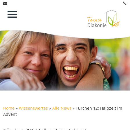
Home
»
Wissenswertes
»
Alle News
»
Türchen 12: Halbzeit im
Advent