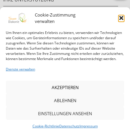
Cookie-Zustimmung
Ehrenamt
verwalten
Ihre Spende
Um Ihnen ein optimales Erlebnis zu bieten, verwenden wir Technologien
wie Cookies, um Geräteinformationen zu speichern und/oder darauf
zuzugreifen. Wenn Sie diesen Technologien zustimmen, können wir
Daten wie das Surfverhalten oder eindeutige IDs auf dieser Website
verarbeiten. Wenn Sie Ihre Zustimmung nicht erteilen oder zurückziehen,
können bestimmte Merkmale und Funktionen beeinträchtigt werden.
Informationen in
leichter Sprache
Dienste verwalten
Mitglied in der Diakonie Hessen
AKZEPTIEREN
ABLEHNEN
|
|
|
|
EINSTELLUNGEN ANSEHEN
Cookie-Richtlinie
Datenschutz
Impressum