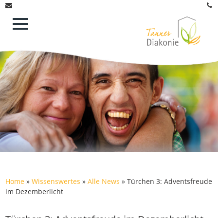
Home
»
Wissenswertes
»
Alle News
»
Türchen 3: Adventsfreude
im Dezemberlicht