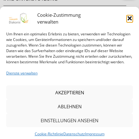
Cookie-Zustimmung
Ehrenamt
verwalten
Ihre Spende
Um Ihnen ein optimales Erlebnis zu bieten, verwenden wir Technologien
wie Cookies, um Geräteinformationen zu speichern und/oder darauf
zuzugreifen. Wenn Sie diesen Technologien zustimmen, können wir
Daten wie das Surfverhalten oder eindeutige IDs auf dieser Website
verarbeiten. Wenn Sie Ihre Zustimmung nicht erteilen oder zurückziehen,
können bestimmte Merkmale und Funktionen beeinträchtigt werden.
Informationen in
leichter Sprache
Dienste verwalten
Mitglied in der Diakonie Hessen
AKZEPTIEREN
ABLEHNEN
|
|
|
|
EINSTELLUNGEN ANSEHEN
Cookie-Richtlinie
Datenschutz
Impressum