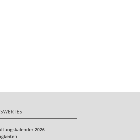
NSWERTES
altungskalender 2026
igkeiten