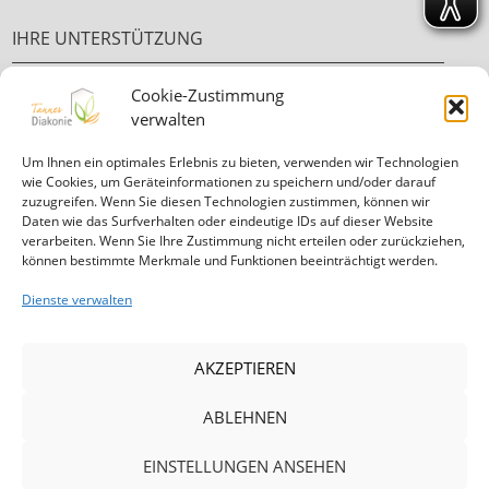
IHRE UNTERSTÜTZUNG
Cookie-Zustimmung
Ehrenamt
verwalten
Ihre Spende
Um Ihnen ein optimales Erlebnis zu bieten, verwenden wir Technologien
wie Cookies, um Geräteinformationen zu speichern und/oder darauf
zuzugreifen. Wenn Sie diesen Technologien zustimmen, können wir
Daten wie das Surfverhalten oder eindeutige IDs auf dieser Website
verarbeiten. Wenn Sie Ihre Zustimmung nicht erteilen oder zurückziehen,
können bestimmte Merkmale und Funktionen beeinträchtigt werden.
Informationen in
leichter Sprache
Dienste verwalten
Mitglied in der Diakonie Hessen
AKZEPTIEREN
ABLEHNEN
|
|
|
|
EINSTELLUNGEN ANSEHEN