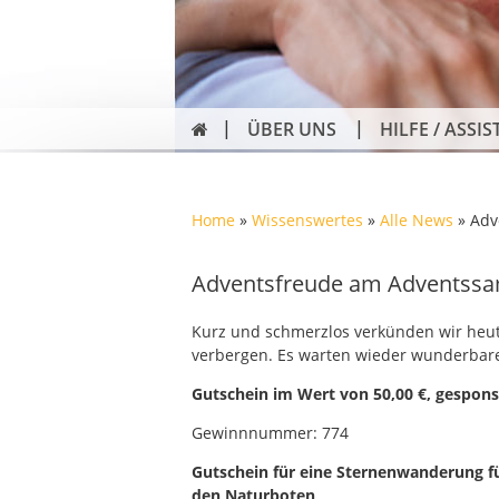
ÜBER UNS
HILFE / ASSIS
Home
»
Wissenswertes
»
Alle News
»
Adv
Adventsfreude am Adventss
Kurz und schmerzlos verkünden wir heut
verbergen. Es warten wieder wunderbare
Gutschein im Wert von 50,00 €, gespon
Gewinnnummer: 774
Gutschein für eine Sternenwanderung f
den Naturboten