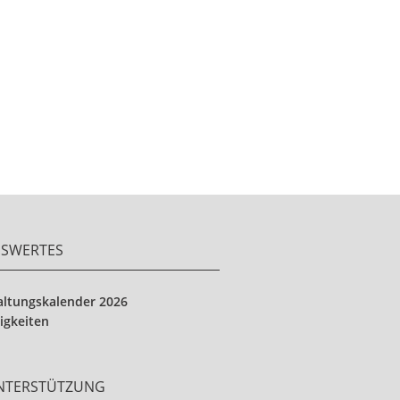
NSWERTES
altungskalender 2026
igkeiten
UNTERSTÜTZUNG