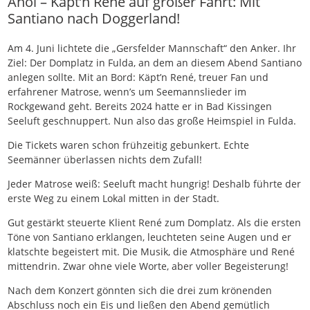
Ahoi – Käpt’n René auf großer Fahrt: Mit
Santiano nach Doggerland!
Am 4. Juni lichtete die „Gersfelder Mannschaft“ den Anker. Ihr
Ziel: Der Domplatz in Fulda, an dem an diesem Abend Santiano
anlegen sollte. Mit an Bord: Käpt’n René, treuer Fan und
erfahrener Matrose, wenn’s um Seemannslieder im
Rockgewand geht. Bereits 2024 hatte er in Bad Kissingen
Seeluft geschnuppert. Nun also das große Heimspiel in Fulda.
Die Tickets waren schon frühzeitig gebunkert. Echte
Seemänner überlassen nichts dem Zufall!
Jeder Matrose weiß: Seeluft macht hungrig! Deshalb führte der
erste Weg zu einem Lokal mitten in der Stadt.
Gut gestärkt steuerte Klient René zum Domplatz. Als die ersten
Töne von Santiano erklangen, leuchteten seine Augen und er
klatschte begeistert mit. Die Musik, die Atmosphäre und René
mittendrin. Zwar ohne viele Worte, aber voller Begeisterung!
Nach dem Konzert gönnten sich die drei zum krönenden
Abschluss noch ein Eis und ließen den Abend gemütlich