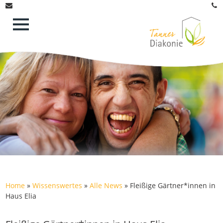
Home
»
Wissenswertes
»
Alle News
»
Fleißige Gärtner*innen in
Haus Elia