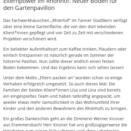
Elternpower im Rhönhof: Neuer Boden für
den Gartenpavillon
Das Fachwerkhäuschen „Rhönhof“ im Tanner Stadtkern verfügt
über eine kleine Gartenfläche, die von den dort lebenden
Klient*innen gepflegt und von Zeit zu Zeit mit verschiedenen
Projekten verschönert wird.
Ein beliebter Aufenthaltsort zum Kaffee trinken, Plaudern oder
einfach Entspannen ist natürlich gerade im Sommer der
hölzerne Pavillon. Nun sollte dieser endlich einen festen
Boden bekommen. Und das Ergebnis kann sich sehen lassen!
Unter dem Motto „Eltern packen an“ wurden schon so einige
Vorhaben erfolgreich umgesetzt. So auch dieses Mal: Die
Familien der beiden Klient*innen Lisa und Lina sind bereits
ein eingespieltes Team und haben tatkräftig angepackt, um
wieder etwas mehr Gemütlichkeit in das Wohnumfeld ihrer
Kinder und den anderen Bewohnern des Rhönhofs zu bringen.
Ein großes Dankeschön geht an die Zimmerei Werner Kissner
aus Frammersbach! Herr Kissner hat uns großzügigerweise die
Holzdielen zum reinen Einkaufspreis und ohne Lohnkosten