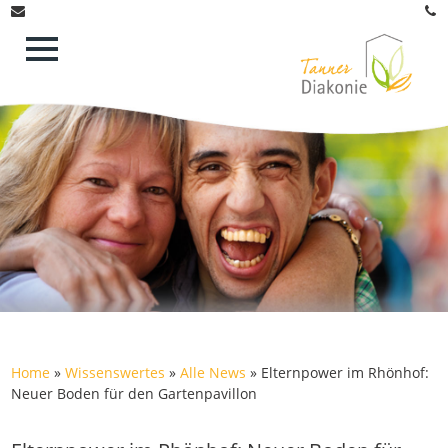
Home
»
Wissenswertes
»
Alle News
»
Elternpower im Rhönhof:
Neuer Boden für den Gartenpavillon