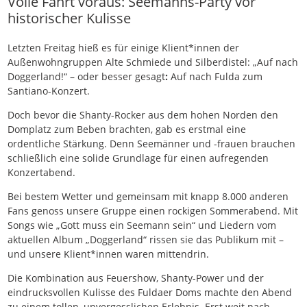
Volle Fahrt voraus: Seemanns-Party vor
historischer Kulisse
Letzten Freitag hieß es für einige Klient*innen der
Außenwohngruppen Alte Schmiede und Silberdistel: „Auf nach
Doggerland!“ – oder besser gesagt
:
Auf nach Fulda zum
Santiano-Konzert.
Doch bevor die Shanty-Rocker aus dem hohen Norden den
Domplatz zum Beben brachten, gab es erstmal eine
ordentliche Stärkung. Denn Seemänner und -frauen brauchen
schließlich eine solide Grundlage für einen aufregenden
Konzertabend.
Bei bestem Wetter und gemeinsam mit knapp 8.000 anderen
Fans genoss unsere Gruppe einen rockigen Sommerabend. Mit
Songs wie „Gott muss ein Seemann sein“ und Liedern vom
aktuellen Album „Doggerland“ rissen sie das Publikum mit –
und unsere Klient*innen waren mittendrin.
Die Kombination aus Feuershow, Shanty-Power und der
eindrucksvollen Kulisse des Fuldaer Doms machte den Abend
zu einem tollen, unvergesslichen Erlebnis. Erst weit nach