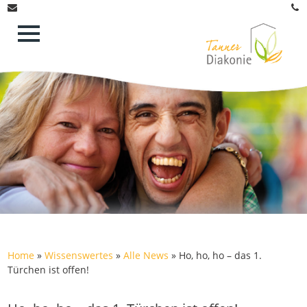
Home
»
Wissenswertes
»
Alle News
»
Ho, ho, ho – das 1.
Türchen ist offen!