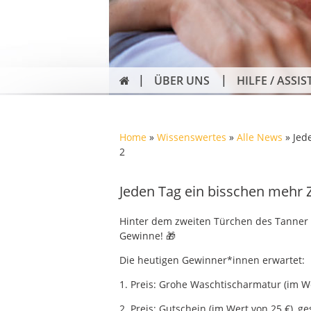
ÜBER UNS
HILFE / ASSIS
Home
»
Wissenswertes
»
Alle News
»
Jed
2
Jeden Tag ein bisschen mehr 
Hinter dem zweiten Türchen des Tanner 
Gewinne! 🎁
Die heutigen Gewinner*innen erwartet:
1. Preis: Grohe Waschtischarmatur (im W
2. Preis: Gutschein (im Wert von 25 €), 