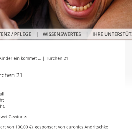
TENZ / PFLEGE
WISSENSWERTES
IHRE UNTERSTÜ
 Kinderlein kommet … | Türchen 21
rchen 21
ll.
ht
ht.
zwei Gewinne:
ert von 100,00 €), gesponsert von euronics Andritschke