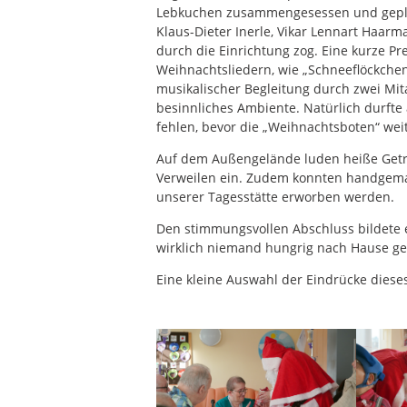
Lebkuchen zusammengesessen und geplaud
Klaus-Dieter Inerle, Vikar Lennart Haarm
durch die Einrichtung zog. Eine kurze P
Weihnachtsliedern, wie „Schneeflöckchen
musikalischer Begleitung durch zwei Mita
besinnliches Ambiente. Natürlich durfte
fehlen, bevor die „Weihnachtsboten“ weit
Auf dem Außengelände luden heiße Get
Verweilen ein. Zudem konnten handgemac
unserer Tagesstätte erworben werden.
Den stimmungsvollen Abschluss bildete 
wirklich niemand hungrig nach Hause g
Eine kleine Auswahl der Eindrücke dieses