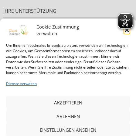
IHRE UNTERSTÜTZUNG
Cookie-Zustimmung
Ehrenamt
verwalten
Ihre Spende
Um Ihnen ein optimales Erlebnis zu bieten, verwenden wir Technologien
wie Cookies, um Geräteinformationen zu speichern und/oder darauf
zuzugreifen. Wenn Sie diesen Technologien zustimmen, können wir
Daten wie das Surfverhalten oder eindeutige IDs auf dieser Website
verarbeiten. Wenn Sie Ihre Zustimmung nicht erteilen oder zurückziehen,
können bestimmte Merkmale und Funktionen beeinträchtigt werden.
Informationen in
leichter Sprache
Dienste verwalten
Mitglied in der Diakonie Hessen
AKZEPTIEREN
ABLEHNEN
|
|
|
|
EINSTELLUNGEN ANSEHEN